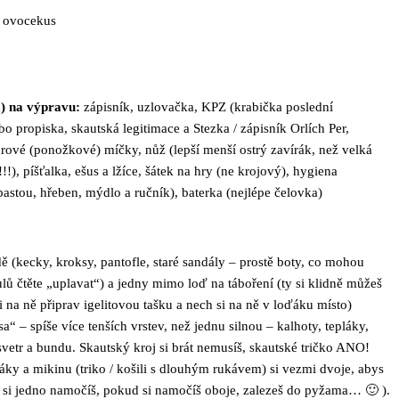
a ovocekus
) na výpravu:
zápisník, uzlovačka, KPZ (krabička poslední
bo propiska, skautská legitimace a Stezka / zápisník Orlích Per,
rové (ponožkové) míčky, nůž (lepší menší ostrý zavírák, než velká
!), píšťalka, ešus a lžíce, šátek na hry (ne krojový), hygiena
astou, hřeben, mýdlo a ručník), baterka (nejlépe čelovka)
ě (kecky, kroksy, pantofle, staré sandály – prostě boty, co mohou
lů čtěte „uplavat“) a jedny mimo loď na táboření (ty si klidně můžeš
i na ně připrav igelitovou tašku a nech si na ně v loďáku místo)
a“ – spíše více tenších vrstev, než jednu silnou – kalhoty, tepláky,
svetr a bundu. Skautský kroj si brát nemusíš, skautské tričko ANO!
áky a mikinu (triko / košili s dlouhým rukávem) si vezmi dvoje, abys
 si jedno namočíš, pokud si namočíš oboje, zalezeš do pyžama… 🙂 ).