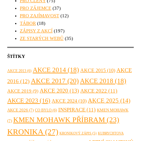
PRO ČLENY
(75)
PRO ZÁJEMCE
(37)
PRO ZAJÍMAVOST
(12)
TÁBOR
(18)
ZÁPISY Z AKCÍ
(197)
ZE STARÝCH WEBŮ
(35)
ŠTÍTKY
AKCE 2014
(18)
AKCE
AKCE 2015
(10)
AKCE 2013
(6)
AKCE 2017
(20)
AKCE 2018
(18)
2016
(12)
AKCE 2020
(13)
AKCE 2022
(11)
AKCE 2019
(9)
AKCE 2023
(16)
AKCE 2025
(14)
AKCE 2024
(10)
INSPIRACE
(11)
AKCE 2026
(7)
KMEN MOHAWK
CO BYLO
(6)
KMEN MOHAWK PŘÍBRAM
(23)
(7)
KRONIKA
(27)
KRONIKOVÝ ZÁPIS
(5)
KUBRYCHTOVA