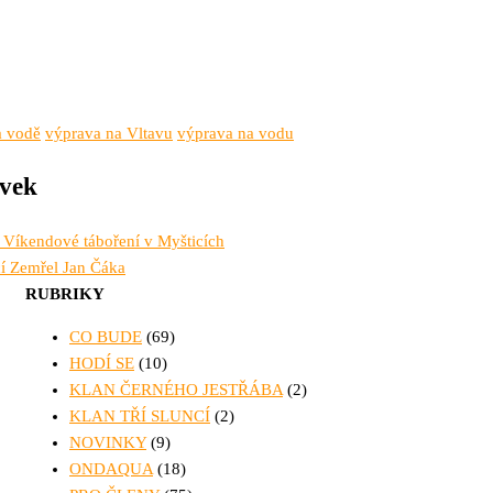
 vodě
výprava na Vltavu
výprava na vodu
ěvek
 Víkendové táboření v Myšticích
í
Zemřel Jan Čáka
RUBRIKY
CO BUDE
(69)
HODÍ SE
(10)
KLAN ČERNÉHO JESTŘÁBA
(2)
KLAN TŘÍ SLUNCÍ
(2)
NOVINKY
(9)
ONDAQUA
(18)