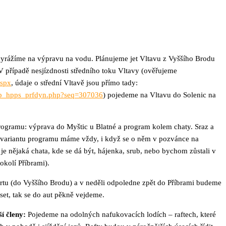
 vyrážíme na výpravu na vodu. Plánujeme jet Vltavu z Vyššího Brodu
 případě nesjízdnosti středního toku Vltavy (ověřujeme
aspx
, údaje o střední Vltavě jsou přímo tady:
pup_hpps_prfdyn.php?seq=307036
) pojedeme na Vltavu do Solenic na
programu: výprava do Myštic u Blatné a program kolem chaty. Sraz a
vou variantu programu máme vždy, i když se o něm v pozvánce na
e nějaká chata, kde se dá být, hájenka, srub, nebo bychom zůstali v
okolí Příbrami).
tartu (do Vyššího Brodu) a v neděli odpoledne zpět do Příbrami budeme
set, tak se do aut pěkně vejdeme.
í členy:
Pojedeme na odolných nafukovacích lodích – raftech, které