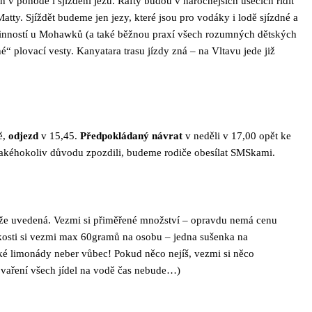
h v pohodě i sjíždění jezů. Rafty budou v náročnějších úsecích řídit
atty. Sjíždět budeme jen jezy, které jsou pro vodáky i lodě sjízdné a
inností u Mohawků (a také běžnou praxí všech rozumných dětských
“ plovací vesty. Kanyatara trasu jízdy zná – na Vltavu jede již
ě,
odjezd
v 15,45.
Předpokládaný návrat
v neděli v 17,00 opět ke
akéhokoliv důvodu zpozdili, budeme rodiče obesílat SMSkami.
íže uvedená. Vezmi si přiměřené množství – opravdu nemá cenu
kosti si vezmi max 60gramů na osobu – jedna sušenka na
ěžké limonády neber vůbec! Pokud něco nejíš, vezmi si něco
é vaření všech jídel na vodě čas nebude…)