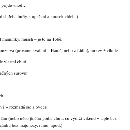
u přijde vhod…
i si třeba buřty k opečení a kousek chleba)
d maminky, müssli – je to na Tobě.
onzerva (prosíme kvalitní – Hamé, nebo z Lidlu), mrkev + cibule
e vlastní chuti
lečných surovin
éb
vá – rozmatlá se) a ovoce
lám (nebo něco jiného podle chuti, co vydrží víkend v teple bez
azánku bez majonézy, ramu, apod.)