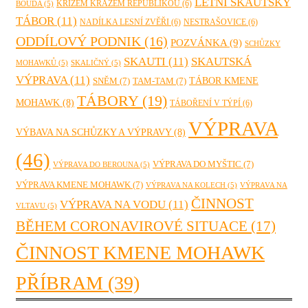
LETNÍ SKAUTSKÝ
KŘÍŽEM KRÁŽEM REPUBLIKOU
(6)
BOUDA
(5)
TÁBOR
(11)
NADÍLKA LESNÍ ZVĚŘI
(6)
NESTRAŠOVICE
(6)
ODDÍLOVÝ PODNIK
(16)
POZVÁNKA
(9)
SCHŮZKY
SKAUTI
(11)
SKAUTSKÁ
MOHAWKŮ
(5)
SKALIČNÝ
(5)
VÝPRAVA
(11)
TÁBOR KMENE
SNĚM
(7)
TAM-TAM
(7)
TÁBORY
(19)
MOHAWK
(8)
TÁBOŘENÍ V TÝPÍ
(6)
VÝPRAVA
VÝBAVA NA SCHŮZKY A VÝPRAVY
(8)
(46)
VÝPRAVA DO MYŠTIC
(7)
VÝPRAVA DO BEROUNA
(5)
VÝPRAVA KMENE MOHAWK
(7)
VÝPRAVA NA KOLECH
(5)
VÝPRAVA NA
ČINNOST
VÝPRAVA NA VODU
(11)
VLTAVU
(5)
BĚHEM CORONAVIROVÉ SITUACE
(17)
ČINNOST KMENE MOHAWK
PŘÍBRAM
(39)