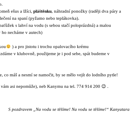
o.
omeň ešus a lžíci,
pláštěnku
, náhradní ponožky (raději dva páry a
evlečení na spaní (pyžamo nebo teplákovka).
baťůžek s lahví na vodu (s sebou stačí poloprázdná) a malou
 ho necháme v autech)
skou
) a pro jistotu i trochu opalovacího krému
 rozdáme v klubovně, použijeme je i pod sebe, spát budeme v
e, co máš a nesmí se namočit, by se mělo vejít do lodního pytle!
o vám asi nepomůže), neb Kanymu na tel. 774 914 200 😉 .
S pozdravem „Na vodu se těšíme! Na vodu se těšíme!“ Kanyatara