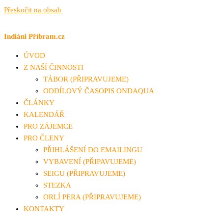
Přeskočit na obsah
Indiáni Příbram.cz
ÚVOD
Z NAŠÍ ČINNOSTI
TÁBOR (PŘIPRAVUJEME)
ODDÍLOVÝ ČASOPIS ONDAQUA
ČLÁNKY
KALENDÁŘ
PRO ZÁJEMCE
PRO ČLENY
PŘIHLÁŠENÍ DO EMAILINGU
VYBAVENÍ (PŘIPAVUJEME)
SEIGU (PŘIPRAVUJEME)
STEZKA
ORLÍ PERA (PŘIPRAVUJEME)
KONTAKTY