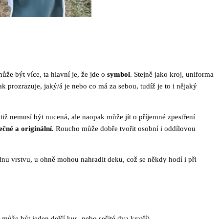
že být více, ta hlavní je, že jde o
symbol
. Stejně jako kroj, uniforma
ak prozrazuje, jaký/á je nebo co má za sebou, tudíž je to i nějaký
otiž nemusí být nucená, ale naopak může jít o příjemné zpestření
ečné a originální.
Roucho může dobře tvořit osobní i oddílovou
nu vrstvu, u ohně mohou nahradit deku, což se někdy hodí i při
 může být jeden delší kus, nebo sešité dva kratší).