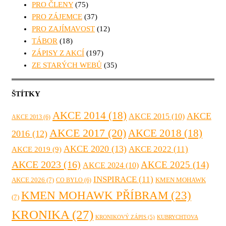
PRO ČLENY
(75)
PRO ZÁJEMCE
(37)
PRO ZAJÍMAVOST
(12)
TÁBOR
(18)
ZÁPISY Z AKCÍ
(197)
ZE STARÝCH WEBŮ
(35)
ŠTÍTKY
AKCE 2014
(18)
AKCE
AKCE 2015
(10)
AKCE 2013
(6)
AKCE 2017
(20)
AKCE 2018
(18)
2016
(12)
AKCE 2020
(13)
AKCE 2022
(11)
AKCE 2019
(9)
AKCE 2023
(16)
AKCE 2025
(14)
AKCE 2024
(10)
INSPIRACE
(11)
AKCE 2026
(7)
KMEN MOHAWK
CO BYLO
(6)
KMEN MOHAWK PŘÍBRAM
(23)
(7)
KRONIKA
(27)
KRONIKOVÝ ZÁPIS
(5)
KUBRYCHTOVA