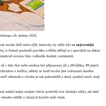
workshopu 26. dubna 2026.
někde trochu širší nebo užší, lemovky by měly být
co nejrovnější
,
y, k čemuž poslouží pravítko a křída (dělají se i speciální na látku)
relativně rovnou čáru i několik desítek centimetrů.
 až v této fázi nebo mohou být připraveny již z dřívějška. Při jejich
 předlouhou v knížce, někdy se hodí trochu jiné zobrazení daného
tačí obkreslit a výroba je tak jednodušší a daný symbol navíc mají
erá nabízí nejen souhrn všech symbolů (viz obrázky níže), ale také
e mnoha oddílů z různých končin naší vlasti.