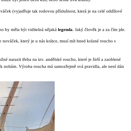
ováček (vyjadřuje tak rodovou příslušnost, která je na celé oddílové
cho by měla být viditelná nějaká
legenda
. Jaký člověk je a za čím jde.
e nováček, který je u nás krátce, musí mít hned krásné roucho s
né narazit třeba na tzv. andělské roucho, které je širší a zaoblené
k nohám. Výroba roucha má samozřejmě svá pravidla, ale není dán