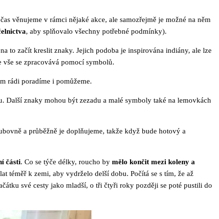
bčas věnujeme v rámci nějaké akce, ale samozřejmě je možné na něm
elnictva
, aby splňovalo všechny potřebné podmínky).
a to začít kreslit znaky. Jejich podoba je inspirována indiány, ale lze
 ale vše se zpracovává pomocí symbolů.
tím rádi poradíme i pomůžeme.
ndu. Další znaky mohou být zezadu a malé symboly také na lemovkách
klubovně a průběžně je doplňujeme, takže když bude hotový a
í části
. Co se týče délky, roucho by
mělo končit mezi koleny a
at téměř k zemi, aby vydrželo delší dobu. Počítá se s tím, že až
átku své cesty jako mladší, o tři čtyři roky později se poté pustili do