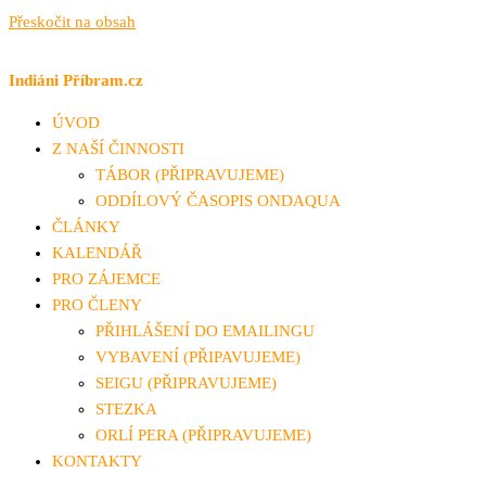
Přeskočit na obsah
Indiáni Příbram.cz
ÚVOD
Z NAŠÍ ČINNOSTI
TÁBOR (PŘIPRAVUJEME)
ODDÍLOVÝ ČASOPIS ONDAQUA
ČLÁNKY
KALENDÁŘ
PRO ZÁJEMCE
PRO ČLENY
PŘIHLÁŠENÍ DO EMAILINGU
VYBAVENÍ (PŘIPAVUJEME)
SEIGU (PŘIPRAVUJEME)
STEZKA
ORLÍ PERA (PŘIPRAVUJEME)
KONTAKTY