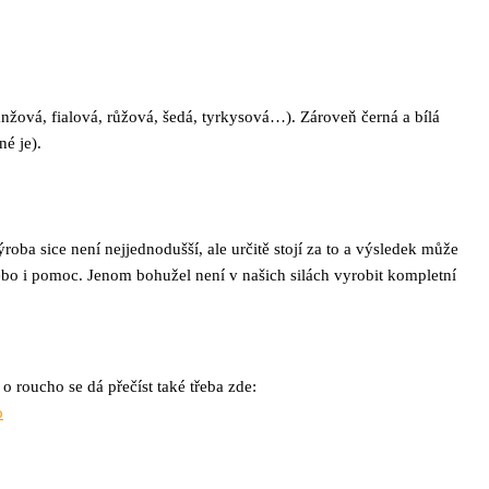
anžová, fialová, růžová, šedá, tyrkysová…). Zároveň černá a bílá
é je).
ba sice není nejjednodušší, ale určitě stojí za to a výsledek může
ebo i pomoc. Jenom bohužel není v našich silách vyrobit kompletní
o roucho se dá přečíst také třeba zde:
o