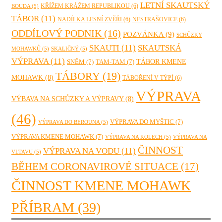
LETNÍ SKAUTSKÝ
KŘÍŽEM KRÁŽEM REPUBLIKOU
(6)
BOUDA
(5)
TÁBOR
(11)
NADÍLKA LESNÍ ZVĚŘI
(6)
NESTRAŠOVICE
(6)
ODDÍLOVÝ PODNIK
(16)
POZVÁNKA
(9)
SCHŮZKY
SKAUTI
(11)
SKAUTSKÁ
MOHAWKŮ
(5)
SKALIČNÝ
(5)
VÝPRAVA
(11)
TÁBOR KMENE
SNĚM
(7)
TAM-TAM
(7)
TÁBORY
(19)
MOHAWK
(8)
TÁBOŘENÍ V TÝPÍ
(6)
VÝPRAVA
VÝBAVA NA SCHŮZKY A VÝPRAVY
(8)
(46)
VÝPRAVA DO MYŠTIC
(7)
VÝPRAVA DO BEROUNA
(5)
VÝPRAVA KMENE MOHAWK
(7)
VÝPRAVA NA KOLECH
(5)
VÝPRAVA NA
ČINNOST
VÝPRAVA NA VODU
(11)
VLTAVU
(5)
BĚHEM CORONAVIROVÉ SITUACE
(17)
ČINNOST KMENE MOHAWK
PŘÍBRAM
(39)