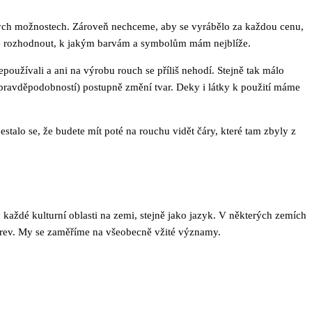
ových možnostech. Zároveň nechceme, aby se vyrábělo za každou cenu,
é se rozhodnout, k jakým barvám a symbolům mám nejblíže.
používali a ani na výrobu rouch se příliš nehodí. Stejně tak málo
ší pravděpodobností) postupně změní tvar. Deky i látky k použití máme
estalo se, že budete mít poté na rouchu vidět čáry, které tam zbyly z
 každé kulturní oblasti na zemi, stejně jako jazyk. V některých zemích
arev. My se zaměříme na všeobecně vžité významy.