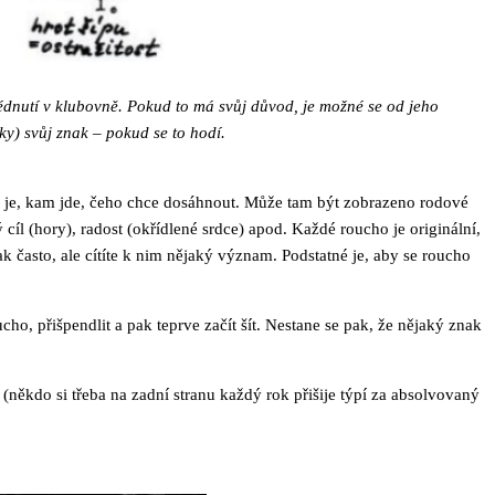
édnutí v klubovně. Pokud to má svůj důvod, je možné se od jeho
vky) svůj znak – pokud se to hodí.
k je, kam jde, čeho chce dosáhnout. Může tam být zobrazeno rodové
 cíl (hory), radost (okřídlené srdce) apod. Každé roucho je originální,
 často, ale cítíte k nim nějaký význam. Podstatné je, aby se roucho
cho, přišpendlit a pak teprve začít šít. Nestane se pak, že nějaký znak
(někdo si třeba na zadní stranu každý rok přišije týpí za absolvovaný