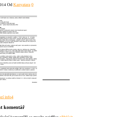
Od
Kanyatara
0
2014
gace
zí
zí
info4
t komentář
pěvek