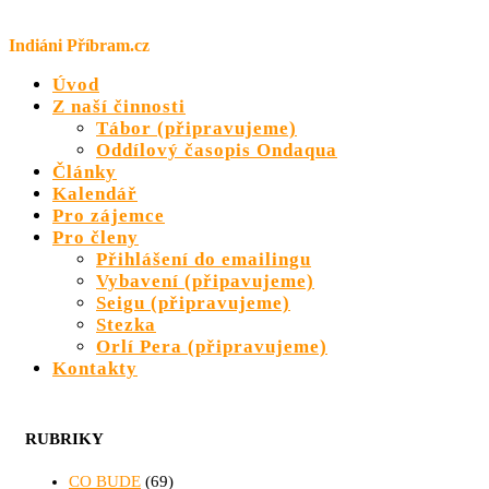
Přeskočit
na
Indiáni Příbram.cz
obsah
Úvod
Z naší činnosti
Tábor (připravujeme)
Oddílový časopis Ondaqua
Články
Kalendář
Pro zájemce
Pro členy
Přihlášení do emailingu
Vybavení (připavujeme)
Seigu (připravujeme)
Stezka
Orlí Pera (připravujeme)
Kontakty
RUBRIKY
CO BUDE
(69)