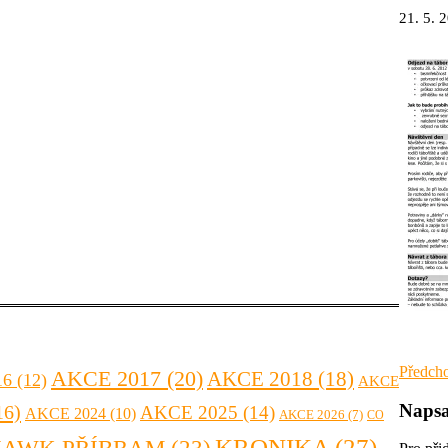
21. 5. 
Navi
Předcho
Předcho
AKCE 2017
(20)
AKCE 2018
(18)
16
(12)
AKCE
článek
pro
Napsa
16)
AKCE 2025
(14)
AKCE 2024
(10)
AKCE 2026
(7)
CO
přís
KRONIKA
(27)