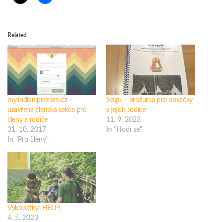
Related
my.indianipribram.cz –
Seigu – brožurka pro nováčky
uzavřená členská sekce pro
a jejich rodiče
členy a rodiče
11. 9. 2023
31. 10. 2017
In "Hodí se"
In "Pro členy"
Vykopáfky: HELP!
4. 5. 2023