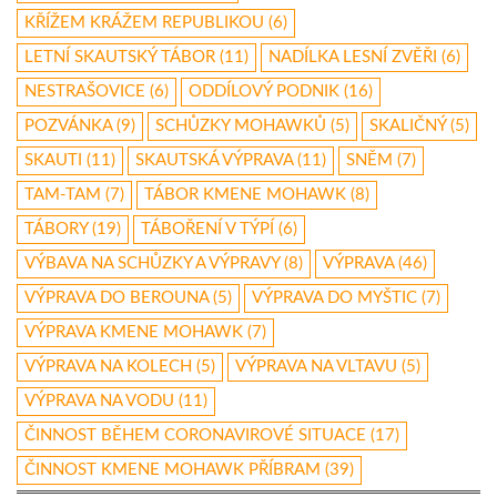
KŘÍŽEM KRÁŽEM REPUBLIKOU
(6)
LETNÍ SKAUTSKÝ TÁBOR
(11)
NADÍLKA LESNÍ ZVĚŘI
(6)
NESTRAŠOVICE
(6)
ODDÍLOVÝ PODNIK
(16)
POZVÁNKA
(9)
SCHŮZKY MOHAWKŮ
(5)
SKALIČNÝ
(5)
SKAUTI
(11)
SKAUTSKÁ VÝPRAVA
(11)
SNĚM
(7)
TAM-TAM
(7)
TÁBOR KMENE MOHAWK
(8)
TÁBORY
(19)
TÁBOŘENÍ V TÝPÍ
(6)
VÝBAVA NA SCHŮZKY A VÝPRAVY
(8)
VÝPRAVA
(46)
VÝPRAVA DO BEROUNA
(5)
VÝPRAVA DO MYŠTIC
(7)
VÝPRAVA KMENE MOHAWK
(7)
VÝPRAVA NA KOLECH
(5)
VÝPRAVA NA VLTAVU
(5)
VÝPRAVA NA VODU
(11)
ČINNOST BĚHEM CORONAVIROVÉ SITUACE
(17)
ČINNOST KMENE MOHAWK PŘÍBRAM
(39)