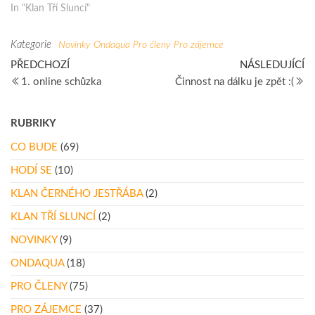
In "Klan Tří Sluncí"
Kategorie
Novinky
Ondaqua
Pro členy
Pro zájemce
Navigace
Předchozí
Ná
PŘEDCHOZÍ
NÁSLEDUJÍCÍ
článek
př
1. online schůzka
Činnost na dálku je zpět :(
pro
příspěvek
RUBRIKY
CO BUDE
(69)
HODÍ SE
(10)
KLAN ČERNÉHO JESTŘÁBA
(2)
KLAN TŘÍ SLUNCÍ
(2)
NOVINKY
(9)
ONDAQUA
(18)
PRO ČLENY
(75)
PRO ZÁJEMCE
(37)