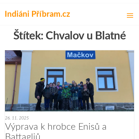
Přeskočit
na
Indiáni Příbram.cz
obsah
Štítek:
Chvalov u Blatné
26. 11. 2025
Výprava k hrobce Enisů a
Battagliů