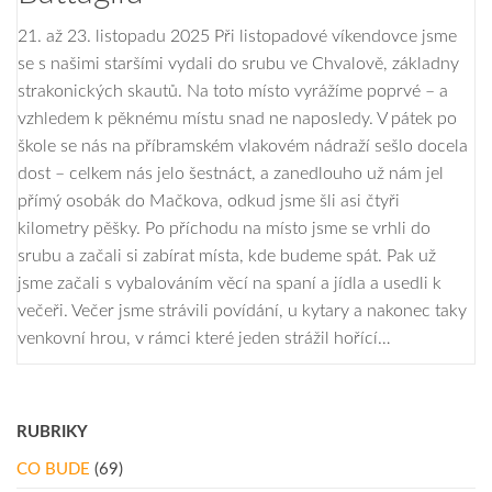
21. až 23. listopadu 2025 Při listopadové víkendovce jsme
se s našimi staršími vydali do srubu ve Chvalově, základny
strakonických skautů. Na toto místo vyrážíme poprvé – a
vzhledem k pěknému místu snad ne naposledy. V pátek po
škole se nás na příbramském vlakovém nádraží sešlo docela
dost – celkem nás jelo šestnáct, a zanedlouho už nám jel
přímý osobák do Mačkova, odkud jsme šli asi čtyři
kilometry pěšky. Po příchodu na místo jsme se vrhli do
srubu a začali si zabírat místa, kde budeme spát. Pak už
jsme začali s vybalováním věcí na spaní a jídla a usedli k
večeři. Večer jsme strávili povídání, u kytary a nakonec taky
venkovní hrou, v rámci které jeden strážil hořící…
RUBRIKY
CO BUDE
(69)