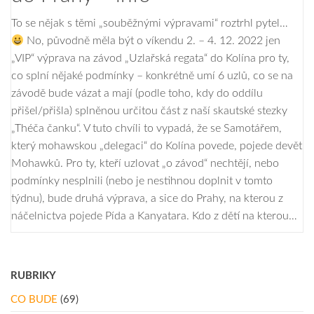
To se nějak s těmi „souběžnými výpravami“ roztrhl pytel…
No, původně měla být o víkendu 2. – 4. 12. 2022 jen
„VIP“ výprava na závod „Uzlařská regata“ do Kolína pro ty,
co splní nějaké podmínky – konkrétně umí 6 uzlů, co se na
závodě bude vázat a mají (podle toho, kdy do oddílu
přišel/přišla) splněnou určitou část z naší skautské stezky
„Théča čanku“. V tuto chvíli to vypadá, že se Samotářem,
který mohawskou „delegaci“ do Kolína povede, pojede devět
Mohawků. Pro ty, kteří uzlovat „o závod“ nechtějí, nebo
podmínky nesplnili (nebo je nestihnou doplnit v tomto
týdnu), bude druhá výprava, a sice do Prahy, na kterou z
náčelnictva pojede Pída a Kanyatara. Kdo z dětí na kterou…
RUBRIKY
CO BUDE
(69)