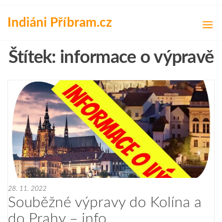
Přeskočit
na
Indiáni Příbram.cz
obsah
Štítek:
informace o výpravě
28. 11. 2022
Souběžné výpravy do Kolína a
do Prahy – info