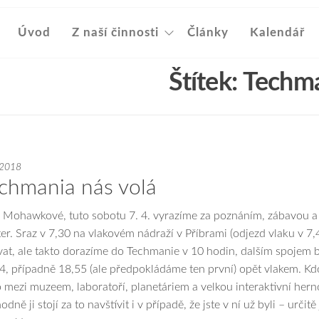
Úvod
Z naší činnosti
Články
Kalendář
Štítek:
Techm
 2018
chmania nás volá
 Mohawkové, tuto sobotu 7. 4. vyrazíme za poznáním, zábavou a
er. Sraz v 7,30 na vlakovém nádraží v Příbrami (odjezd vlaku v 7
vat, ale takto dorazíme do Techmanie v 10 hodin, dalším spojem b
4, případně 18,55 (ale předpokládáme ten první) opět vlakem. Kdo
 mezi muzeem, laboratoří, planetáriem a velkou interaktivní hern
dně ji stojí za to navštívit i v případě, že jste v ní už byli – urči