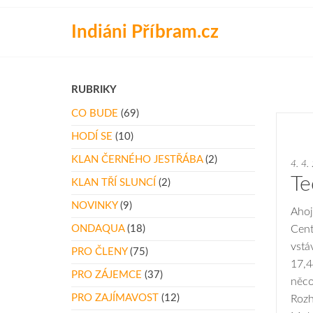
Přeskočit
na
Indiáni Příbram.cz
obsah
RUBRIKY
CO BUDE
(69)
HODÍ SE
(10)
KLAN ČERNÉHO JESTŘÁBA
(2)
4. 4.
Te
KLAN TŘÍ SLUNCÍ
(2)
NOVINKY
(9)
Ahoj
ONDAQUA
(18)
Cent
vstá
PRO ČLENY
(75)
17,4
PRO ZÁJEMCE
(37)
něco
PRO ZAJÍMAVOST
(12)
Rozho