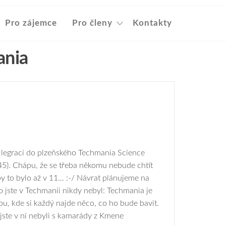
Pro zájemce
Pro členy
Kontakty
ania
 legrací do plzeňského Techmania Science
,45). Chápu, že se třeba někomu nebude chtít
y to bylo až v 11… :-/ Návrat plánujeme na
 jste v Techmanii nikdy nebyl: Techmania je
ou, kde si každý najde něco, co ho bude bavit.
tě jste v ní nebyli s kamarády z Kmene