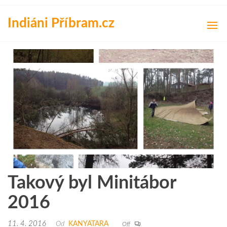
Přeskočit
na
Indiáni Příbram.cz
obsah
Takový byl Minitábor
2016
11. 4. 2016
Od
KANYATARA
Off