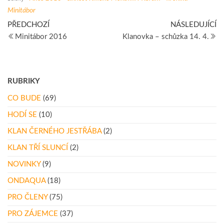
Minitábor
Navigace
Předchozí
Ná
PŘEDCHOZÍ
NÁSLEDUJÍCÍ
článek
př
Minitábor 2016
Klanovka – schůzka 14. 4.
pro
příspěvek
RUBRIKY
CO BUDE
(69)
HODÍ SE
(10)
KLAN ČERNÉHO JESTŘÁBA
(2)
KLAN TŘÍ SLUNCÍ
(2)
NOVINKY
(9)
ONDAQUA
(18)
PRO ČLENY
(75)
PRO ZÁJEMCE
(37)