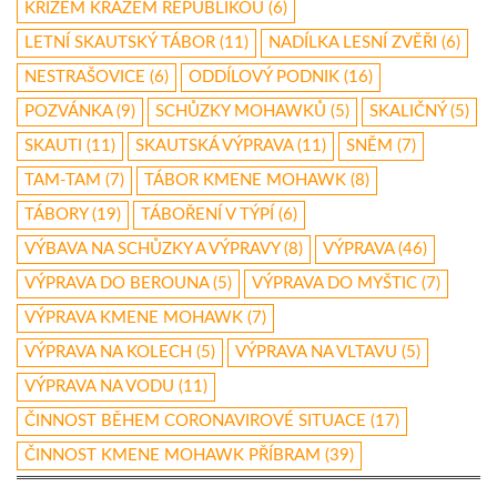
KŘÍŽEM KRÁŽEM REPUBLIKOU
(6)
LETNÍ SKAUTSKÝ TÁBOR
(11)
NADÍLKA LESNÍ ZVĚŘI
(6)
NESTRAŠOVICE
(6)
ODDÍLOVÝ PODNIK
(16)
POZVÁNKA
(9)
SCHŮZKY MOHAWKŮ
(5)
SKALIČNÝ
(5)
SKAUTI
(11)
SKAUTSKÁ VÝPRAVA
(11)
SNĚM
(7)
TAM-TAM
(7)
TÁBOR KMENE MOHAWK
(8)
TÁBORY
(19)
TÁBOŘENÍ V TÝPÍ
(6)
VÝBAVA NA SCHŮZKY A VÝPRAVY
(8)
VÝPRAVA
(46)
VÝPRAVA DO BEROUNA
(5)
VÝPRAVA DO MYŠTIC
(7)
VÝPRAVA KMENE MOHAWK
(7)
VÝPRAVA NA KOLECH
(5)
VÝPRAVA NA VLTAVU
(5)
VÝPRAVA NA VODU
(11)
ČINNOST BĚHEM CORONAVIROVÉ SITUACE
(17)
ČINNOST KMENE MOHAWK PŘÍBRAM
(39)