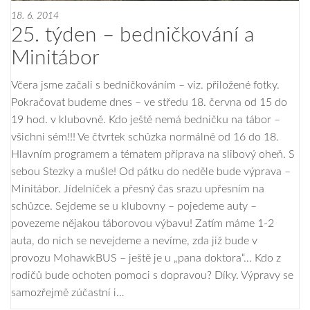
18. 6. 2014
25. týden – bedničkování a
Minitábor
Včera jsme začali s bedničkováním – viz. přiložené fotky.
Pokračovat budeme dnes – ve středu 18. června od 15 do
19 hod. v klubovně. Kdo ještě nemá bedničku na tábor –
všichni sém!!! Ve čtvrtek schůzka normálně od 16 do 18.
Hlavním programem a tématem příprava na slibový oheň. S
sebou Stezky a mušle! Od pátku do neděle bude výprava –
Minitábor. Jídelníček a přesný čas srazu upřesním na
schůzce. Sejdeme se u klubovny – pojedeme auty –
povezeme nějakou táborovou výbavu! Zatím máme 1-2
auta, do nich se nevejdeme a nevíme, zda již bude v
provozu MohawkBUS – ještě je u „pana doktora“… Kdo z
rodičů bude ochoten pomoci s dopravou? Díky. Výpravy se
samozřejmě zúčastní i…