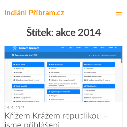
Přeskočit
na
Indiáni Příbram.cz
obsah
Štítek:
akce 2014
14. 9. 2017
Křížem Krážem republikou –
jsme přihlášeni!