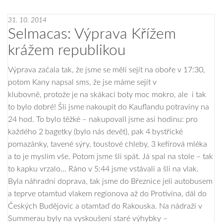
31. 10. 2014
Selmacas: Výprava Křížem
krážem republikou
Výprava začala tak, že jsme se měli sejít na oboře v 17:30,
potom Kany napsal sms, že jse máme sejít v
klubovně, protože je na skákací boty moc mokro, ale i tak
to bylo dobré! Šli jsme nakoupit do Kauflandu potraviny na
24 hod. To bylo těžké – nakupovalI jsme asi hodinu: pro
každého 2 bagetky (bylo nás devět), pak 4 bystřické
pomazánky, tavené sýry, toustové chleby, 3 kefírová mléka
a to je myslím vše. Potom jsme šli spát. Já spal na stole – tak
to kapku vrzalo… Ráno v 5:44 jsme vstávali a šli na vlak.
Byla náhradní doprava, tak jsme do Březnice jeli autobusem
a teprve otamtud vlakem regionova až do Protivína, dál do
Českých Budějovic a otamtaď do Rakouska. Na nádraží v
Summerau byly na vyskoušení staré výhybky –