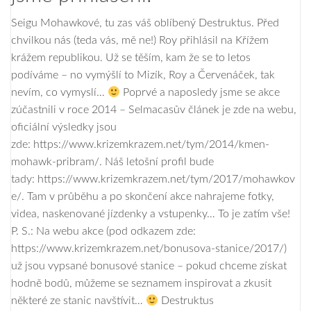
Seigu Mohawkové, tu zas váš oblíbený Destruktus. Před
chvilkou nás (teda vás, mě ne!) Roy přihlásil na Křížem
krážem republikou. Už se těším, kam že se to letos
podíváme – no vymýšlí to Mizík, Roy a Červenáček, tak
nevím, co vymyslí…
Poprvé a naposledy jsme se akce
zúčastnili v roce 2014 – Selmacasův článek je zde na webu,
oficiální výsledky jsou
zde: https://www.krizemkrazem.net/tym/2014/kmen-
mohawk-pribram/. Náš letošní profil bude
tady: https://www.krizemkrazem.net/tym/2017/mohawkov
e/. Tam v průběhu a po skončení akce nahrajeme fotky,
videa, naskenované jízdenky a vstupenky… To je zatím vše!
P. S.: Na webu akce (pod odkazem zde:
https://www.krizemkrazem.net/bonusova-stanice/2017/)
už jsou vypsané bonusové stanice – pokud chceme získat
hodně bodů, můžeme se seznamem inspirovat a zkusit
některé ze stanic navštívit…
Destruktus