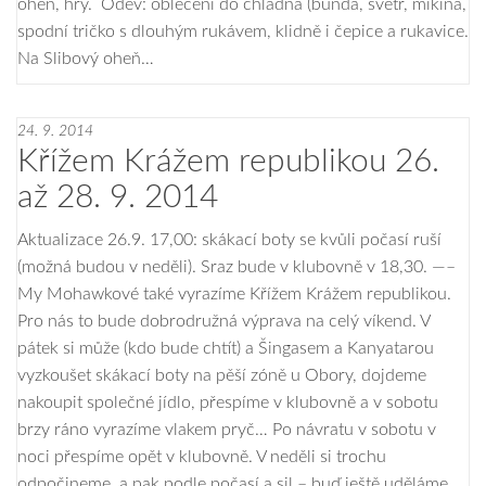
oheň, hry. Oděv: oblečení do chladna (bunda, svetr, mikina,
spodní tričko s dlouhým rukávem, klidně i čepice a rukavice.
Na Slibový oheň…
24. 9. 2014
Křížem Krážem republikou 26.
až 28. 9. 2014
Aktualizace 26.9. 17,00: skákací boty se kvůli počasí ruší
(možná budou v neděli). Sraz bude v klubovně v 18,30. —–
My Mohawkové také vyrazíme Křížem Krážem republikou.
Pro nás to bude dobrodružná výprava na celý víkend. V
pátek si může (kdo bude chtít) a Šingasem a Kanyatarou
vyzkoušet skákací boty na pěší zóně u Obory, dojdeme
nakoupit společné jídlo, přespíme v klubovně a v sobotu
brzy ráno vyrazíme vlakem pryč… Po návratu v sobotu v
noci přespíme opět v klubovně. V neděli si trochu
odpočineme, a pak podle počasí a sil – buď ještě uděláme