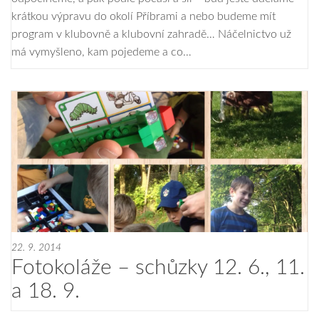
krátkou výpravu do okolí Příbrami a nebo budeme mít
program v klubovně a klubovní zahradě… Náčelnictvo už
má vymyšleno, kam pojedeme a co…
22. 9. 2014
Fotokoláže – schůzky 12. 6., 11.
a 18. 9.