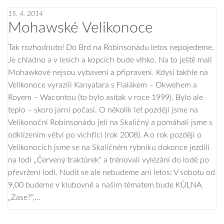
15. 4. 2014
Mohawské Velikonoce
Tak rozhodnuto! Do Brd na Robinsonádu letos nepojedeme.
Je chladno a v lesích a kopcích bude vlhko. Na to ještě malí
Mohawkové nejsou vybaveni a připraveni. Kdysi takhle na
Velikonoce vyrazili Kanyatara s Fialákem – Okwehem a
Royem – Wacontou (to bylo asitak v roce 1999). Bylo ale
teplo – skoro jarní počasí. O několik let později jsme na
Velikonoční Robinsonádu jeli na Skaličný a pomáhali jsme s
odklízením větví po vichřici (rok 2008). A o rok později o
Velikonocích jsme se na Skaličném rybníku dokonce jezdili
na lodi „Červený traktůrek“ a trénovali vylézání do lodě po
převržení lodi. Nudit se ale nebudeme ani letos: V sobotu od
9,00 budeme v klubovně a naším tématem bude KŮLNA.
„Zase?“,…