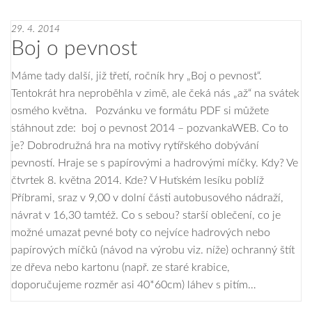
29. 4. 2014
Boj o pevnost
Máme tady další, již třetí, ročník hry „Boj o pevnost“.
Tentokrát hra neproběhla v zimě, ale čeká nás „až“ na svátek
osmého května. Pozvánku ve formátu PDF si můžete
stáhnout zde: boj o pevnost 2014 – pozvankaWEB. Co to
je? Dobrodružná hra na motivy rytířského dobývání
pevností. Hraje se s papírovými a hadrovými míčky. Kdy? Ve
čtvrtek 8. května 2014. Kde? V Huťském lesíku poblíž
Příbrami, sraz v 9,00 v dolní části autobusového nádraží,
návrat v 16,30 tamtéž. Co s sebou? starší oblečení, co je
možné umazat pevné boty co nejvíce hadrových nebo
papírových míčků (návod na výrobu viz. níže) ochranný štít
ze dřeva nebo kartonu (např. ze staré krabice,
doporučujeme rozměr asi 40*60cm) láhev s pitím…