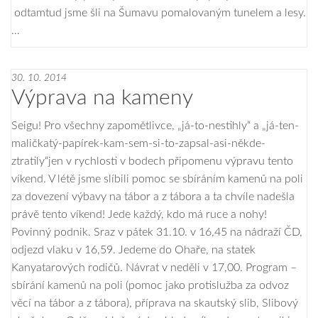
odtamtud jsme šli na Šumavu pomalovaným tunelem a lesy.
…
30. 10. 2014
Výprava na kameny
Seigu! Pro všechny zapomětlivce, „já-to-nestihly“ a „já-ten-
maličkatý-papírek-kam-sem-si-to-zapsal-asi-někde-
ztratily“jen v rychlosti v bodech připomenu výpravu tento
víkend. V létě jsme slíbili pomoc se sbíráním kamenů na poli
za dovezení výbavy na tábor a z tábora a ta chvíle nadešla
právě tento víkend! Jede každý, kdo má ruce a nohy!
Povinný podnik. Sraz v pátek 31.10. v 16,45 na nádraží ČD,
odjezd vlaku v 16,59. Jedeme do Ohaře, na statek
Kanyatarových rodičů. Návrat v neděli v 17,00. Program –
sbírání kamenů na poli (pomoc jako protislužba za odvoz
věcí na tábor a z tábora), příprava na skautský slib, Slibový