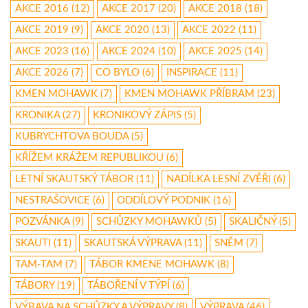
AKCE 2016
(12)
AKCE 2017
(20)
AKCE 2018
(18)
AKCE 2019
(9)
AKCE 2020
(13)
AKCE 2022
(11)
AKCE 2023
(16)
AKCE 2024
(10)
AKCE 2025
(14)
AKCE 2026
(7)
CO BYLO
(6)
INSPIRACE
(11)
KMEN MOHAWK
(7)
KMEN MOHAWK PŘÍBRAM
(23)
KRONIKA
(27)
KRONIKOVÝ ZÁPIS
(5)
KUBRYCHTOVA BOUDA
(5)
KŘÍŽEM KRÁŽEM REPUBLIKOU
(6)
LETNÍ SKAUTSKÝ TÁBOR
(11)
NADÍLKA LESNÍ ZVĚŘI
(6)
NESTRAŠOVICE
(6)
ODDÍLOVÝ PODNIK
(16)
POZVÁNKA
(9)
SCHŮZKY MOHAWKŮ
(5)
SKALIČNÝ
(5)
SKAUTI
(11)
SKAUTSKÁ VÝPRAVA
(11)
SNĚM
(7)
TAM-TAM
(7)
TÁBOR KMENE MOHAWK
(8)
TÁBORY
(19)
TÁBOŘENÍ V TÝPÍ
(6)
VÝBAVA NA SCHŮZKY A VÝPRAVY
(8)
VÝPRAVA
(46)