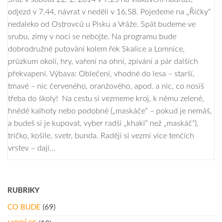
odjezd v 7,44, návrat v neděli v 16,58. Pojedeme na „Říčky“
nedaleko od Ostrovců u Písku a Vráže. Spát budeme ve
srubu, zimy v noci se nebojte. Na programu bude
dobrodružné putování kolem řek Skalice a Lomnice,
průzkum okolí, hry, vaření na ohni, zpívání a pár dalších
překvapení. Výbava: Oblečení, vhodné do lesa – starší,
tmavé – nic červeného, oranžového, apod. a nic, co nosíš
třeba do školy! Na cestu si vezmeme kroj, k němu zelené,
hnědé kalhoty nebo podobné („maskáče“ – pokud je nemáš,
a budeš si je kupovat, vyber radši „khaki“ než „maskáč“),
tričko, košile, svetr, bunda. Raději si vezmi více tenčích
vrstev – dají…
RUBRIKY
CO BUDE
(69)