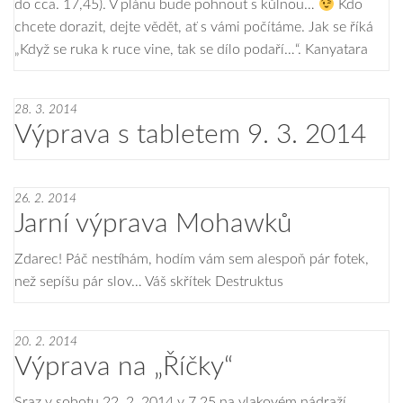
do cca. 17,45). V plánu bude pohnout s kůlnou…
Kdo
chcete dorazit, dejte vědět, ať s vámi počítáme. Jak se říká
„Když se ruka k ruce vine, tak se dílo podaří…“. Kanyatara
28. 3. 2014
Výprava s tabletem 9. 3. 2014
26. 2. 2014
Jarní výprava Mohawků
Zdarec! Páč nestíhám, hodím vám sem alespoň pár fotek,
než sepíšu pár slov… Váš skřítek Destruktus
20. 2. 2014
Výprava na „Říčky“
Sraz v sobotu 22. 2. 2014 v 7,25 na vlakovém nádraží,