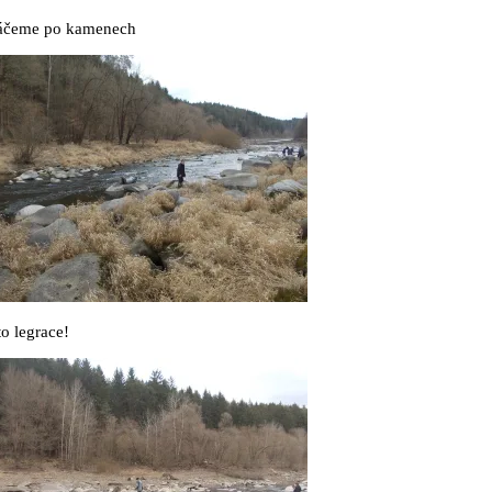
áčeme po kamenech
to legrace!