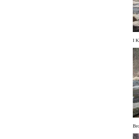
I 
Br