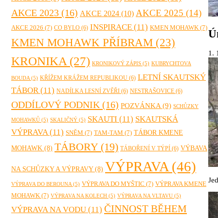
AKCE 2023
(16)
AKCE 2025
(14)
AKCE 2024
(10)
INSPIRACE
(11)
AKCE 2026
(7)
KMEN MOHAWK
(7)
CO BYLO
(6)
Ú
KMEN MOHAWK PŘÍBRAM
(23)
1. 
KRONIKA
(27)
KRONIKOVÝ ZÁPIS
(5)
KUBRYCHTOVA
LETNÍ SKAUTSKÝ
KŘÍŽEM KRÁŽEM REPUBLIKOU
(6)
BOUDA
(5)
TÁBOR
(11)
NADÍLKA LESNÍ ZVĚŘI
(6)
NESTRAŠOVICE
(6)
ODDÍLOVÝ PODNIK
(16)
POZVÁNKA
(9)
SCHŮZKY
SKAUTI
(11)
SKAUTSKÁ
MOHAWKŮ
(5)
SKALIČNÝ
(5)
VÝPRAVA
(11)
TÁBOR KMENE
SNĚM
(7)
TAM-TAM
(7)
TÁBORY
(19)
MOHAWK
(8)
VÝBAVA
TÁBOŘENÍ V TÝPÍ
(6)
VÝPRAVA
(46)
NA SCHŮZKY A VÝPRAVY
(8)
Jed
VÝPRAVA DO MYŠTIC
(7)
VÝPRAVA KMENE
VÝPRAVA DO BEROUNA
(5)
MOHAWK
(7)
VÝPRAVA NA KOLECH
(5)
VÝPRAVA NA VLTAVU
(5)
ČINNOST BĚHEM
VÝPRAVA NA VODU
(11)