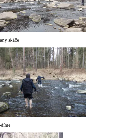
Kany skáče
odíme