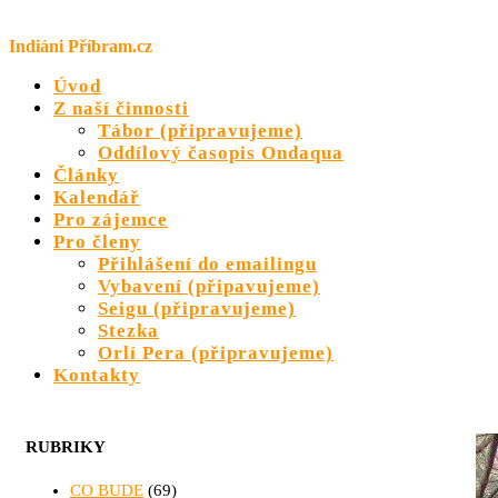
Přeskočit
na
Indiáni Příbram.cz
obsah
Úvod
Z naší činnosti
Tábor (připravujeme)
Oddílový časopis Ondaqua
Články
Kalendář
Pro zájemce
Pro členy
Přihlášení do emailingu
Vybavení (připavujeme)
Seigu (připravujeme)
Stezka
Orlí Pera (připravujeme)
Kontakty
RUBRIKY
CO BUDE
(69)