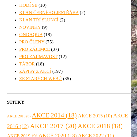
HODÍ SE
(10)
KLAN ČERNÉHO JESTŘÁBA
(2)
KLAN TŘÍ SLUNCÍ
(2)
NOVINKY
(9)
ONDAQUA
(18)
PRO ČLENY
(75)
PRO ZÁJEMCE
(37)
PRO ZAJÍMAVOST
(12)
TÁBOR
(18)
ZÁPISY Z AKCÍ
(197)
ZE STARÝCH WEBŮ
(35)
ŠTÍTKY
AKCE 2014
(18)
AKCE
AKCE 2015
(10)
AKCE 2013
(6)
AKCE 2017
(20)
AKCE 2018
(18)
2016
(12)
AKCE 2020
(13)
AKCE 2022
(11)
AKCE 2019
(9)