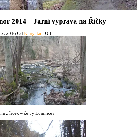
nor 2014 – Jarní výprava na Říčky
12. 2016
Od
Kanyatara
Off
na z říček – že by Lomnice?