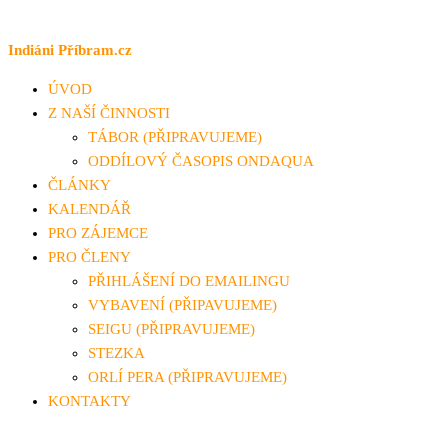
Přeskočit
na
Indiáni Příbram.cz
obsah
ÚVOD
Z NAŠÍ ČINNOSTI
TÁBOR (PŘIPRAVUJEME)
ODDÍLOVÝ ČASOPIS ONDAQUA
ČLÁNKY
KALENDÁŘ
PRO ZÁJEMCE
PRO ČLENY
PŘIHLÁŠENÍ DO EMAILINGU
VYBAVENÍ (PŘIPAVUJEME)
SEIGU (PŘIPRAVUJEME)
STEZKA
ORLÍ PERA (PŘIPRAVUJEME)
KONTAKTY