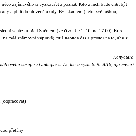
ry, něco zajímavého si vyzkoušet a poznat. Kdo z nich bude chtít být
ásady a plnit domluvené úkoly. Být skautem (nebo světluškou,
slední schůzku před Sněmem (ve čtvrtek 31. 10. od 17,00). Kdo
a celé sněmovní výpravě) totiž nebude čas a prostor na to, aby si
Kanyatara
 oddílového časopisu Ondaqua č. 73, která vyšla 9. 9. 2019, upraveno)
t (odpracovat)
udou přidány