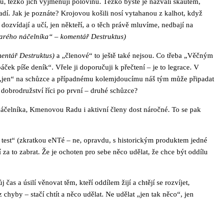
, těžko jich vyjmenují polovinu. Těžko byste je nazvali skautem,
adí. Jak je poznáte? Krojovou košili nosí vytahanou z kalhot, když
ozvídají a učí, jen někteří, a o těch právě mluvíme, nedbají na
tarého náčelníka“ – komentář Destruktus)
mentář Destruktus)
a „členové“ to ještě také nejsou. Co třeba „Věčným
k píše deník“. Vřele ji doporučuji k přečtení – je to legrace. V
e „jen“ na schůzce a případnému kolemjdoucímu náš tým může připadat
dobrodružství říci po první – druhé schůzce?
 náčelníka, Kmenovou Radu i aktivní členy dost náročné. To se pak
í test“ (zkratkou eNTé – ne, opravdu, s historickým produktem jedné
 za to zabrat. Že je ochoten pro sebe něco udělat, že chce být oddílu
s a úsilí věnovat těm, kteří oddílem žijí a chtějí se rozvíjet,
chyby – stačí chtít a něco udělat. Ne udělat „jen tak něco“, jen