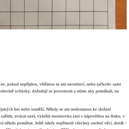
 ne, pokud nepřijdou, většinou se ani neomluví, nebo (ačkoliv sami
polovině schůzky, dožadují se pozornosti a místo aby pomáhali, na
nějakých her nebo soutěží. Někdy se ani nedostanou ke složení
zařídit, uvázat uzel, vyluštit morseovku (ani s nápovědou na lístku, v
usí někdo pomáhat. Ještě nikdy nepřinesli všechny osobní věci, deník /