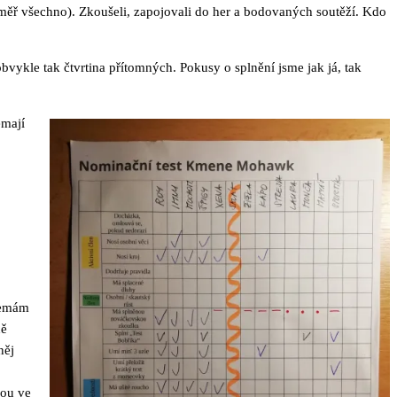
téměř všechno). Zkoušeli, zapojovali do her a bodovaných soutěží. Kdo
bvykle tak čtvrtina přítomných. Pokusy o splnění jsme jak já, tak
emají
 nemám
ně
něj
sou ve