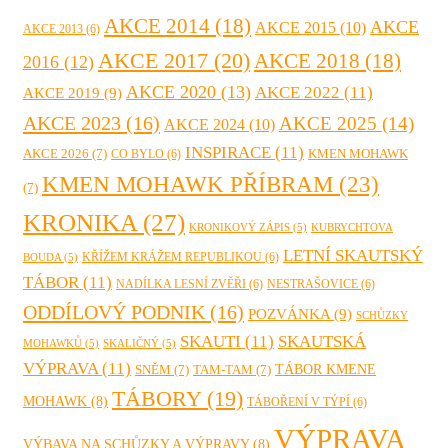
AKCE 2014
(18)
AKCE
AKCE 2015
(10)
AKCE 2013
(6)
AKCE 2017
(20)
AKCE 2018
(18)
2016
(12)
AKCE 2020
(13)
AKCE 2022
(11)
AKCE 2019
(9)
AKCE 2023
(16)
AKCE 2025
(14)
AKCE 2024
(10)
INSPIRACE
(11)
AKCE 2026
(7)
KMEN MOHAWK
CO BYLO
(6)
KMEN MOHAWK PŘÍBRAM
(23)
(7)
KRONIKA
(27)
KRONIKOVÝ ZÁPIS
(5)
KUBRYCHTOVA
LETNÍ SKAUTSKÝ
KŘÍŽEM KRÁŽEM REPUBLIKOU
(6)
BOUDA
(5)
TÁBOR
(11)
NADÍLKA LESNÍ ZVĚŘI
(6)
NESTRAŠOVICE
(6)
ODDÍLOVÝ PODNIK
(16)
POZVÁNKA
(9)
SCHŮZKY
SKAUTI
(11)
SKAUTSKÁ
MOHAWKŮ
(5)
SKALIČNÝ
(5)
VÝPRAVA
(11)
TÁBOR KMENE
SNĚM
(7)
TAM-TAM
(7)
TÁBORY
(19)
MOHAWK
(8)
TÁBOŘENÍ V TÝPÍ
(6)
VÝPRAVA
VÝBAVA NA SCHŮZKY A VÝPRAVY
(8)