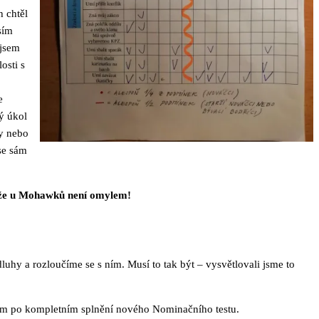
h chtěl
sím
 jsem
osti s
e
ý úkol
y nebo
se sám
, že u Mohawků není omylem!
dluhy a rozloučíme se s ním. Musí to tak být – vysvětlovali jsme to
šem po kompletním splnění nového Nominačního testu.