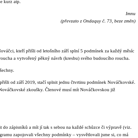
e kurz atp.
Imnu
(převzato z Ondaquy č. 73, beze změn)
áčci, kteří přišli od letošního září splní 5 podmínek za každý měsíc
h roucha a vytvořený pěkný návrh (kresbu) svého budoucího roucha.
všechny.
išli od září 2019, stačí splnit jednu čtvrtinu podmínek Nováčkovské.
ovinu Nováčkovské zkoušky. Členové musí mít Nováčkovskou již
t do zápisníků a mít jí tak s sebou na každé schůzce či výpravě (viz.
ogramu zapojovali všechny podmínky – vysvětlovali jsme si, co má